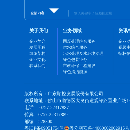
全部内容
关于我们
业务领域
资讯
企业简介
固废处理综合服务
企业
发展历程
供水综合服务
视频
组织架构
污水处理及水环境治理
招标
企业文化
绿色包装业务
联系我们
市政环保工程建设
绿色清洁能源
版权所有：广东顺控发展股份有限公司
联系地址：佛山市顺德区大良街道观绿路置业广场1号
电话：
0757-22317887
传真：0757-22317889
邮编：528300
粤ICP备09051754号
粤公网安备44060602002915号